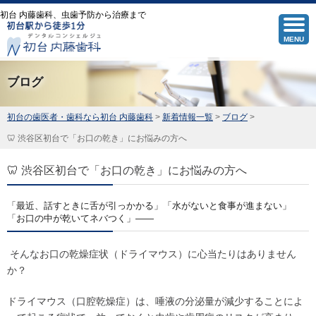
初台 内藤歯科、虫歯予防から治療まで
MENU
ブログ
初台の歯医者・歯科なら初台 内藤歯科
>
新着情報一覧
>
ブログ
>
🦷 渋谷区初台で「お口の乾き」にお悩みの方へ
🦷 渋谷区初台で「お口の乾き」にお悩みの方へ
「最近、話すときに舌が引っかかる」「水がないと食事が進まない」
「お口の中が乾いてネバつく」――
そんなお口の乾燥症状（ドライマウス）に心当たりはありません
か？
ドライマウス（口腔乾燥症）は、唾液の分泌量が減少することによ