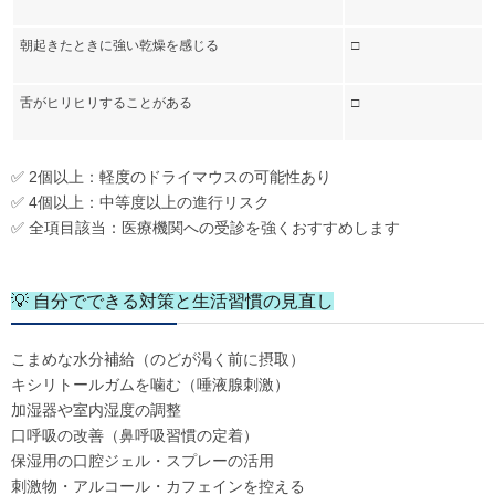
朝起きたときに強い乾燥を感じる
□
舌がヒリヒリすることがある
□
✅ 2個以上：軽度のドライマウスの可能性あり
✅ 4個以上：中等度以上の進行リスク
✅ 全項目該当：医療機関への受診を強くおすすめします
💡 自分でできる対策と生活習慣の見直し
こまめな水分補給（のどが渇く前に摂取）
キシリトールガムを噛む（唾液腺刺激）
加湿器や室内湿度の調整
口呼吸の改善（鼻呼吸習慣の定着）
保湿用の口腔ジェル・スプレーの活用
刺激物・アルコール・カフェインを控える