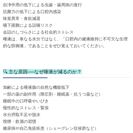
自浄作用の低下による虫歯・歯周病の進行
抗菌力の低下による口腔内感染
味覚異常・食欲減退
嚥下困難による誤嚥リスク
会話のしづらさによる社会的ストレス
唾液は、単なる水分ではなく、「口腔内の健康維持に不可欠な生理
的な防御液」であることをぜひ覚えておいてください。
🔍 主な原因──なぜ唾液が減るのか？
加齢による唾液腺の自然な機能低下
一部の薬の副作用（降圧剤・睡眠薬・抗うつ薬など）
睡眠中の口呼吸やいびき
慢性的なストレス・緊張
水分摂取不足や脱水
喫煙・飲酒の習慣
糖尿病や自己免疫疾患（シェーグレン症候群など）