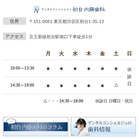
住所
〒151-0061
東京都渋谷区初台1-35-13
アクセス
京王新線初台駅南口下車徒歩1分
月
火
水
木
金
土
日
●
●
●
●
●
●
10:00～13:30
休
診
日
●
●
●
●
●
14:30～19:00
△
△
・・・14:30～18:00
休診日 日曜日・祝日