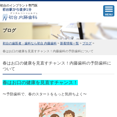
初台のインプラント専門医
MENU
ブログ
初台の歯医者・歯科なら初台 内藤歯科
>
新着情報一覧
>
ブログ
>
春はお口の健康を見直すチャンス！内藤歯科の予防歯科について
春はお口の健康を見直すチャンス！内藤歯科の予防歯科に
ついて
春はお口の健康を見直すチャンス！
〜予防歯科で、春のスタートをもっと気持ちよく〜