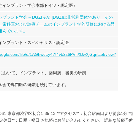
際口腔インプラント学会本部ドイツ・認定医）
ラント学会 – DGZI e.V. |DGZIは非営利団体であり、その
、歯科医および診療チームのインプラント学的研修における品
組んでいます。
インプラント・スペシャリスト認定医
.google.com/file/d/1AGhwcEy4tY4vb2s6PVfiXBwXjGqnlapf/view?
国において、インプラント、歯周病、審美の研鑽
学会で専門医の研鑽を続けています。
1-0061 東京都渋谷区初台1-35-13 **アクセス**：初台駅南口より徒歩1分 *
まで） **定休日**：日曜・祝日 お気軽にお問い合わせください。 詳細な