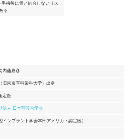
ト手術後に骨と結合しないリス
ある
長内藤嘉彦
（旧東京医科歯科大学）出身
認定医
動法人 日本顎咬合学会
際口腔インプラント学会本部アメリカ・認定医）