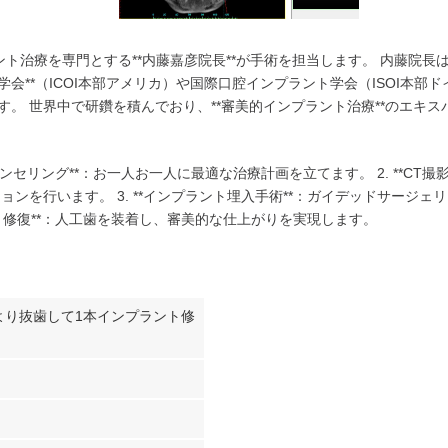
プラント治療を専門とする**内藤嘉彦院長**が手術を担当します。 内藤
会**（ICOI本部アメリカ）や国際口腔インプラント学会（ISOI本部
す。 世界中で研鑽を積んでおり、**審美的インプラント治療**のエキ
とカウンセリング**：お一人お一人に最適な治療計画を立てます。 2. **C
ンを行います。 3. **インプラント埋入手術**：ガイデッドサージ
ラント修復**：人工歯を装着し、審美的な仕上がりを実現します。
より抜歯して1本インプラント修