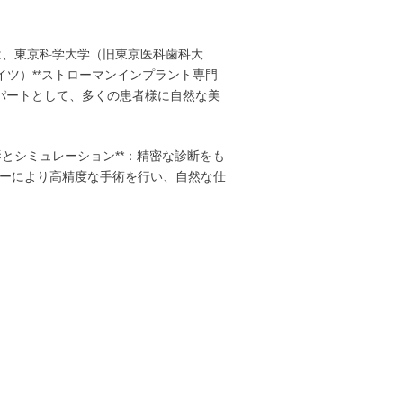
院長は、東京科学大学（旧東京医科歯科大
ドイツ）**ストローマンインプラント専門
スパートとして、多くの患者様に自然な美
T撮影とシミュレーション**：精密な診断をも
ェリーにより高精度な手術を行い、自然な仕