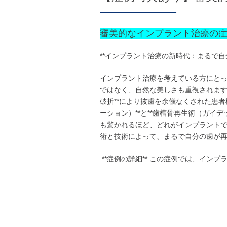
審美的なインプラント治療の
**インプラント治療の新時代：まるで自
インプラント治療を考えている方にとっ
ではなく、自然な美しさも重視されます
破折**により抜歯を余儀なくされた患
ーション）**と**歯槽骨再生術（ガイ
も驚かれるほど、どれがインプラントで
術と技術によって、まるで自分の歯が
**症例の詳細** この症例では、イ